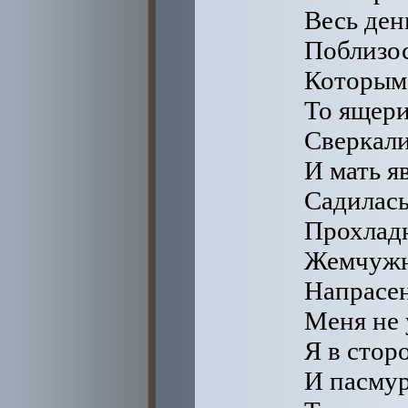
Весь ден
Поблизос
Которым 
То ящери
Сверкали
И мать яв
Садилась
Прохладн
Жемчужна
Напрасен
Меня не 
Я в стор
И пасмур