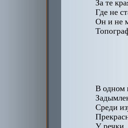
За те кра
Где не с
Он и не 
Топограф
В одном
Задымлен
Среди из
Прекрасн
У речки,