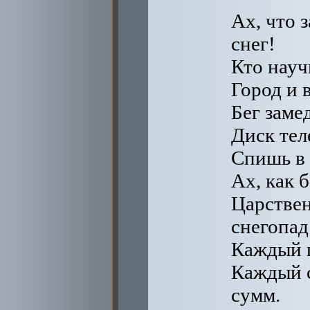
Ах, что з
снег!
Кто науч
Город и 
Бег заме
Диск тел
Спишь в 
Ах, как б
Царстве
снегопад
Каждый ш
Каждый 
сумм.