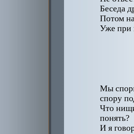
Беседа д
Потом на
Уже при 
Мы спор
спору по
Что нищи
понять?
И я гово