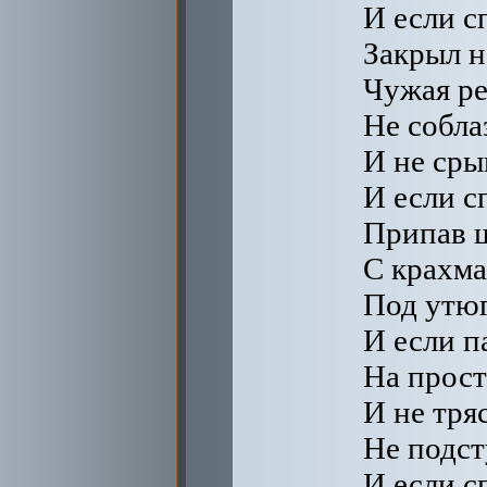
И если с
Закрыл н
Чужая ре
Не собла
И не сры
И если с
Припав щ
С крахма
Под утюг
И если п
На прост
И не тряс
Не подст
И если с