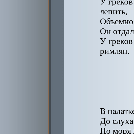
У греков
лепить,
Объемно-
Он отдал
У греков
римлян.
В палатк
До слуха
Но моря 