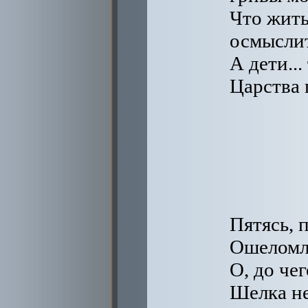
Что жить
осмыслит
А дети..
Царства 
Пятясь, 
Ошеломле
О, до че
Шелка не