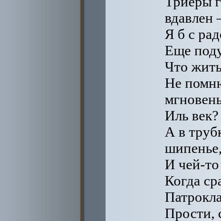
Триеры г
вдавлен
Я б с ра
Еще поду
Что жить
Не помню
мгновен
Иль век?
А в трубк
шипенье
И чей-то
Когда ср
Патрокла
Прости, 