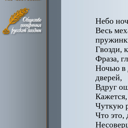
Небо ноч
Весь мех
пружинк
Гвозди, 
Фраза, г
Ночью в 
дверей,
Вдруг ощ
Кажется,
Чуткую р
Что это,
Несоверш