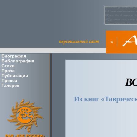
Биография
Библиография
Стихи
Проза
Публикации
В
Пресса
Галерея
Из книг «Тавричес