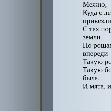
Межно,
Куда с д
привезл
С тех по
земли.
По рощам
впереди
Такую ро
Такую бо
была.
И мята, и