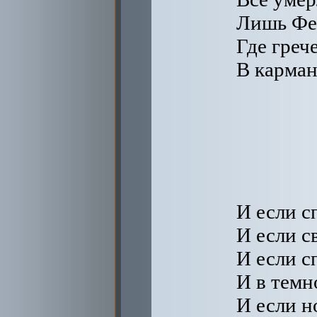
Лишь Фед
Где греч
В карман
И если с
И если с
И если с
И в темн
И если но