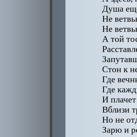
Душа еще
Не ветвь
Не ветвь
А той то
Расставл
Запутавш
Стон к не
Где вечн
Где кажд
И плачет
Вблизи т
Но не от
Зарю и р