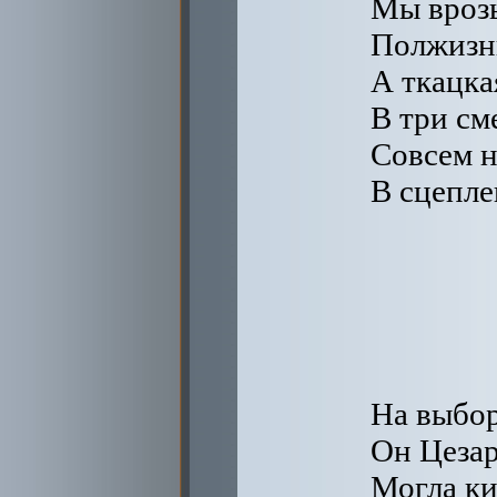
Мы врозь
Полжизни
А ткацка
В три см
Совсем н
В сцепле
На выбор
Он Цезар
Могла ки