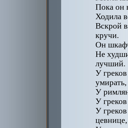
Пока он 
Ходила в
Вскрой в
кручи.
Он шкафч
Не худши
лучший.
У греков
умирать,
У римлян
У греков
У греков
цевнице,