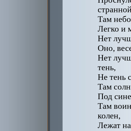
странной
Там небо
Легко и 
Нет лучш
Оно, вес
Нет лучш
тень,
Не тень с
Там солн
Под сине
Там воин
колен,
Лежат на