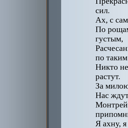
Прекрасн
сил.
Ах, с сам
По рощам
густым,
Расчесан
по таким
Никто не
растут.
За милою
Нас ждут
Монтрей
припомни
Я ахну, 