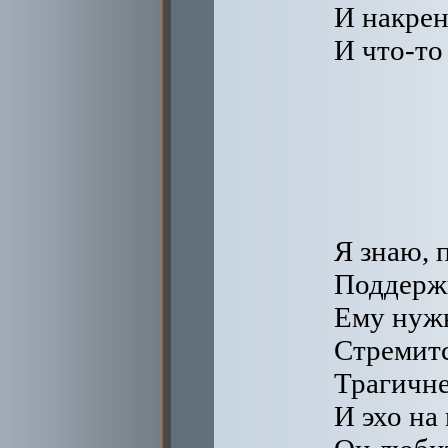
И накрен
И что-то
Я знаю, 
Поддержк
Ему нужн
Стремитс
Трагичне
И эхо на 