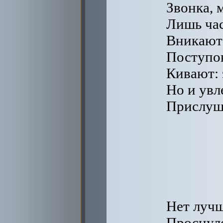
Звонка, 
Лишь час
Вникают 
Поступок
Кивают: 
Но и увл
Прислуши
Нет лучш
Проснулс