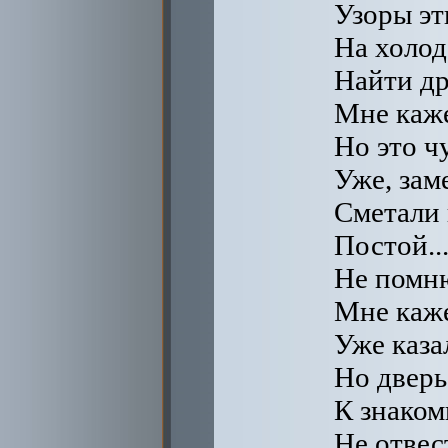
Узоры эти
На холод
Найти д
Мне каже
Но это ч
Уже, зам
Сметали 
Постой...
Не помню
Мне каже
Уже каза
Но дверь
К знаком
Не отвес