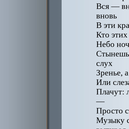
Вся — вн
вновь
В эти кр
Кто этих
Небо ноч
Стынешь 
слух
Зренье, 
Или слез
Плачут: 
—
Просто с
Музыку с