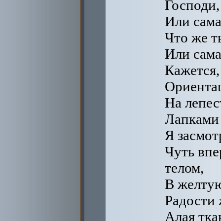
Господи,
Или сама
Что же т
Или сама
Кажется,
Ориентац
На лепест
Лапками 
Я засмот
Чуть впе
телом,
В желтую
Радости 
Алая ткан