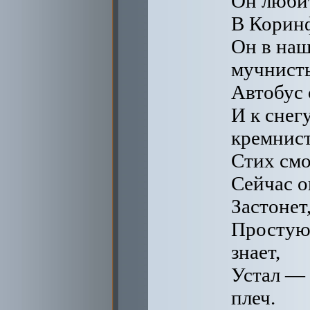
Он любит
В Коринф
Он в наш
мучнист
Автобус 
И к снег
кремнис
Стих смо
Сейчас он
Застонет,
Простую,
знает,
Устал — 
плеч.