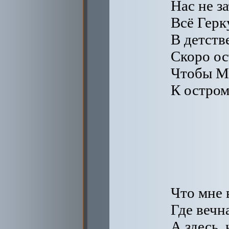
Нас не за
Всё Герк
В детств
Скоро ос
Чтобы Мю
К остром
Что мне 
Где вечна
А здесь,