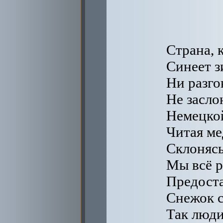
Страна, к
Синеет з
Ни разго
Не засло
Немецкой
Читая ме
Склонясь
Мы всё р
Предоста
Снежок с
Так люди