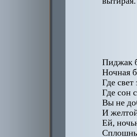
вытирая.
Пиджак б
Ночная б
Где свет
Где сон 
Вы не до
И желтой
Ей, ночь
Сплошным