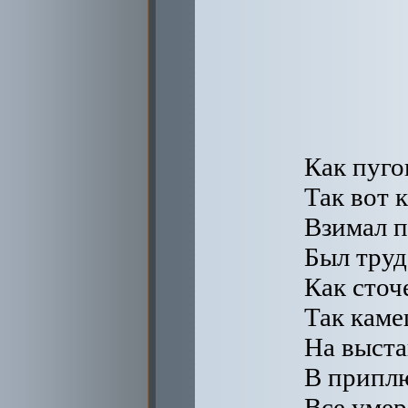
Как пуго
Так вот 
Взимал п
Был труд 
Как сточ
Так каме
На выста
В приплю
Все умер