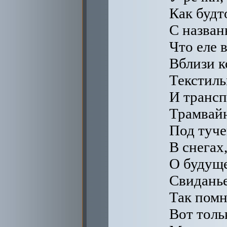
Как будт
С назван
Что еле в
Вблизи к
Текстил
И трансп
Трамвайн
Под туче
В снегах
О будущ
Свиданье
Так помн
Вот толь