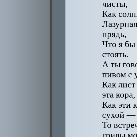
чисты,
Как солн
Лазурная
прядь,
Что я бы
стоять.
А ты гов
пивом с 
Как лист
эта кора,
Как эти 
сухой —
То встре
гривы мо