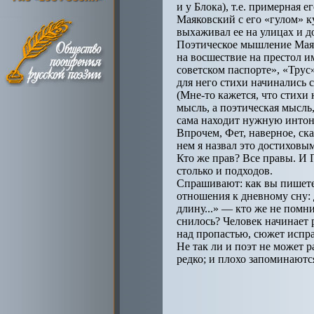
и у Блока), т.е. примерная 
Маяковский с его «гулом» к
выхаживал ее на улицах и до
Поэтическое мышление Маяко
на восшествие на престол и
советском паспорте», «Трус»
для него стихи начинались 
(Мне-то кажется, что стихи 
мысль, а поэтическая мысль
сама находит нужную интон
Впрочем, Фет, наверное, ск
нем я назвал это достиховы
Кто же прав? Все правы. И 
столько и подходов.
Спрашивают: как вы пишете 
отношения к дневному сну: 
длину...» — кто же не помн
снилось? Человек начинает 
над пропастью, сюжет испра
Не так ли и поэт не может 
редко; и плохо запоминаютс