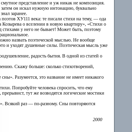
нь смутное представление и уж никак не композиция.
а, затем он искал нужную интонацию, буквально
знал заранее.
поэтов ХУ111 века: те писали стихи на тему, — ода
а Козырева о вселении в новую квартиру», «Стихи о
ад стихами у него не бывает! Может быть, поэтому
 рациональное.
о можно назвать поэтической мыслью. Не вообще
 это и уходят душевные силы. Поэтическая мысль уже
оодушевление, радость бытия. В одной из статей о
орению. Скажу больше: сколько стихотворений,
сны». Разумеется, это название не имеет никакого
тихи. Попробуйте человека спросить, что ему
, прерывист, тут же возводятся логические мостики
ет». Всякий раз — по-разному. Сны повторяются
2000