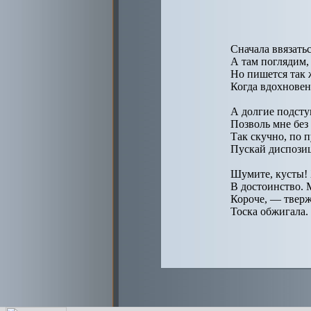
Сначала ввязатьс
А там поглядим,
Но пишется так 
Когда вдохновень
А долгие подсту
Позволь мне без
Так скучно, по п
Пускай диспози
Шумите, кусты! 
В достоинство. 
Короче, — твержу
Тоска обжигала.