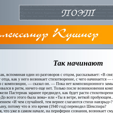
Так начинают
к, вспоминая один из разговоров с отцом, рассказывает: «В связ
 отца, как у него возникает стихотворение, с чего начинается — 
ся с композиции, — сказал он. — Пока нет композиционного замы
вался в ритм, ничего еще нет. Только после возникновения комп
жели Пастернак заранее предвидел, как будет расти стихотворен
«До всего этого была зима» или «Ты в ветре, веткой пробующем
дением «И чем случайней, тем вернее слагаются стихи навзрыд»?
ыну, потому что в это время (1940 год) переводил Шекспира?
, что уже в самом начале, на периферии сознания, возникает сму