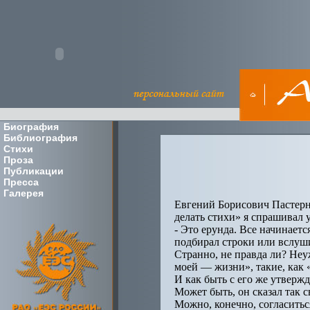
Биография
Библиография
Стихи
Проза
Публикации
Пресса
Галерея
Евгений Борисович Пастерна
делать стихи» я спрашивал у
- Это ерунда. Все начинает
подбирал строки или вслуши
Странно, не правда ли? Неу
моей — жизни», такие, как 
И как быть с его же утверж
Может быть, он сказал так с
Можно, конечно, согласиться