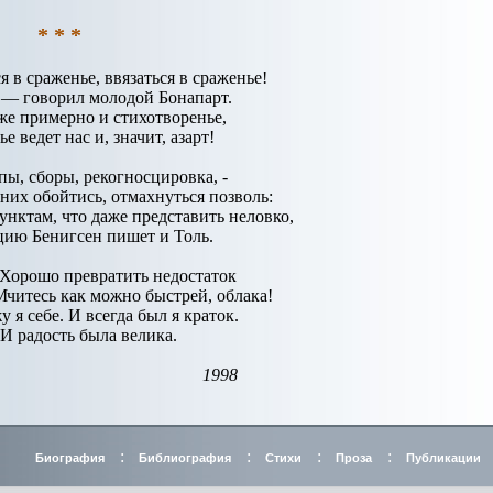
* * *
я в сраженье, ввязаться в сраженье!
 — говорил молодой Бонапарт.
же примерно и стихотворенье,
е ведет нас и, значит, азарт!
пы, сборы, рекогносцировка, -
 них обойтись, отмахнуться позволь:
унктам, что даже представить неловко,
цию Бенигсен пишет и Толь.
Хорошо превратить недостаток
Мчитесь как можно быстрей, облака!
 я себе. И всегда был я краток.
 И радость была велика.
1998
:
:
:
:
Биография
Библиография
Стихи
Проза
Публикации