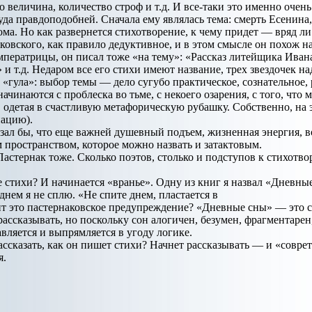
его величина, количество строф и т.д. И все-таки это именно оче
уда правдоподобней. Сначала ему являлась тема: смерть Есенин
ма. Но как развернется стихотворение, к чему придет — вряд ли 
вского, как правило дедуктивное, и в этом смысле он похож на 
мператрицы, он писал тоже «на тему»: «Рассказ литейщика Иван
 и т.д. Недаром все его стихи имеют название, трех звездочек н
с «гула»: выбор темы — дело сугубо практическое, сознательное,
начинаются с проблеска во тьме, с некоего озарения, с того, чт
, одетая в счастливую метафорическую рубашку. Собственно, на
ацию).
азал бы, что еще важней душевный подъем, жизненная энергия, в
м пространством, которое можно назвать и затактовым.
Пастернак тоже. Сколько поэтов, столько и подступов к стихотв
стихи? И начинается «вранье». Одну из книг я назвал «Дневные 
днем я не сплю. «Не спите днем, пластается в
ит это пастернаковское предупреждение? «Дневные сны» — это с
рассказывать, но поскольку сон алогичен, безумен, фрагментарен
вляется и выпрямляется в угоду логике.
рассказать, как он пишет стихи? Начнет рассказывать — и «совр
я.