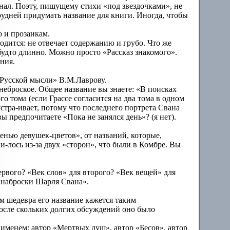
инал. Поэту, пишущему стихи «под звездочками», не
трудней придумать название для книги. Иногда, чтобы
о и прозаикам.
одится: не отвечает содержанию и грубо. Что же
 будто длинно. Можно просто «Рассказ знакомого».
ания.
 «Русской мысли» В.М.Лаврову.
 неброское. Общее название вы знаете: «В поисках
о тома (если Грассе согласится на два тома в одном
стра-ивает, потому что последнего портрета Свана
ы предпочитаете «Пока не занялся день»? (я нет).
сенью девушек-цветов», от названий, которые,
ви-лось из-за двух «сторон», что были в Комбре. Вы
ервого? «Век слов» для второго? «Век вещей» для
е наброски Шарля Свана».
м шедевра его название кажется таким
после скольких долгих обсуждений оно было
ым именем: автор «Мертвых душ», автор «Бесов», автор