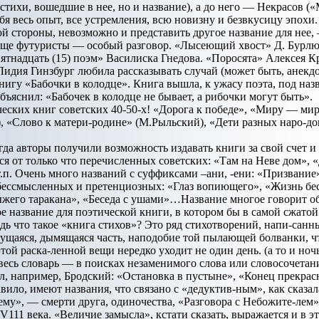
стихи, вошедшие в нее, но и название), а до него — Некрасов («
бя весь опыт, все устремления, всю новизну и безвкусицу эпох
гой стороны, невозможно и представить другое название для нее
бще футуристы — особый разговор. «Лысеющий хвост» Д. Бурлюка
пятнадцать (15) поэм» Василиска Гнедова. «Поросята» Алексея
 Лидия Гинзбург любила рассказывать случай (может быть, анек
нигу «Бабочки в колодце». Книга вышла, к ужасу поэта, под наз
бъяснил: «Бабочек в колодце не бывает, а рибочки могут быть».
еских книг советских 40-50-х! «Дорога к победе», «Миру — мир
, «Слово к матери-родине» (М.Рыльский), «Дети разных наро-д
гда авторы получили возможность издавать книги за свой счет и
ся от только что перечисленных советских: «Там на Неве дом», 
т.п. Очень много названий с суффиксами –ани, -ени: «Призвани
бессмысленных и претенциозных: «Глаз вопиющего», «Жизнь бес
жего таракана», «Беседа с ушами»…Название многое говорит об 
е название для поэтической книги, в котором бы в самой сжато
дь что такое «книга стихов»? Это ряд стихотворений, напи-санны
жгущаяся, дымящаяся часть, наподобие той пылающей болванки, ч
той раска-ленной вещи нередко уходит не один день. (а то и ноч
весь словарь — в поисках незаменимого слова или словосочетан
л, например, Бродский: «Остановка в пустыне», «Конец прекра
равило, имеют названия, что связано с «дедуктив-ным», как сказа
ему», — смерти друга, одиночества, «Разговора с Небожите-лем
111 века. «Величие замысла», кстати сказать, выражается и в э