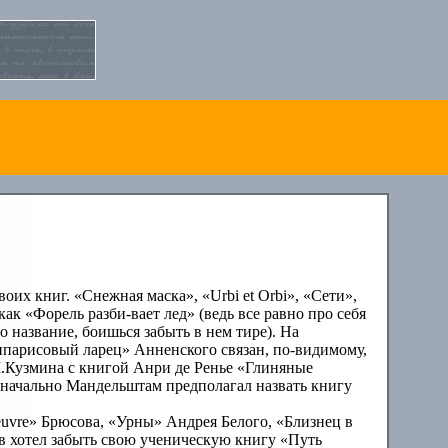
их книг. «Снежная маска», «Urbi et Orbi», «Сети»,
ак «Форель разби-вает лед» (ведь все равно про себя
о название, боишься забыть в нем тире). На
ипарисовый ларец» Анненского связан, по-видимому,
 М.Кузмина с книгой Анри де Ренье «Глиняные
рвоначально Мандельштам предполагал назвать книгу
euvre» Брюсова, «Урны» Андрея Белого, «Близнец в
ев хотел забыть свою ученическую книгу «Путь