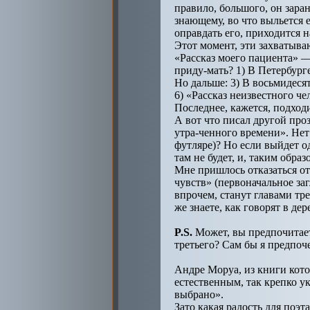
правило, большого, он зара
знающему, во что выльется 
оправдать его, приходится 
Этот момент, эти захватыва
«Рассказ моего пациента» —
приду-мать? 1) В Петербург
Но дальше: 3) В восьмидесят
6) «Рассказ неизвестного че
Последнее, кажется, подход
А вот что писал другой проз
утра-ченного времени». Нет
футляре)? Но если выйдет о
там не будет, и, таким обра
Мне пришлось отказаться о
чувств» (первоначальное за
впрочем, станут главами тре
же знаете, как говорят в д
P.S.
Может, вы предпочитает
третьего? Сам бы я предпоч
Андре Моруа, из книги кото
естественным, так крепко у
выбрано».
Зато какая радость для поэт