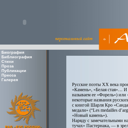
Биография
Библиография
Стихи
Проза
Публикации
Пресса
Галерея
Русские поэты ХХ века проя
«Камень», «Белая стая»… И 
называем ее «Форель») или «
некоторые названия русски
с книгой Шарля Кро «Сандал
медали» (“Les medailles d’a
«Новый камень»).
Наряду с замечательными на
тучах» Пастернака, — в зре