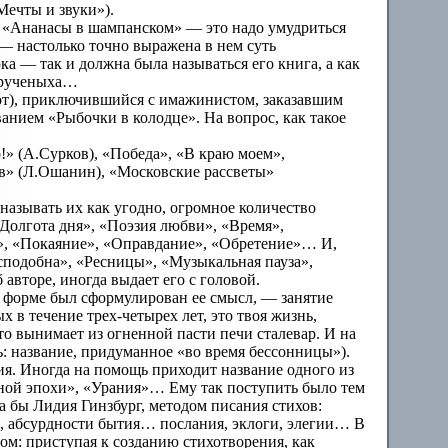
Мечты и звуки»).
и. «Ананасы в шампанском» — это надо умудриться
, — настолько точно выражена в нем суть
 — так и должна была называться его книга, а как
 Крученыха…
дот), приключившийся с имажинистом, заказавшим
ванием «Рыбочки в колодце». На вопрос, как такое
!» (А.Сурков), «Победа», «В краю моем»,
ов» (Л.Ошанин), «Московские рассветы»
 называть их как угодно, огромное количество
«Долгота дня», «Поэзия любви», «Время»,
е», «Покаяние», «Оправдание», «Обретение»… И,
подобна», «Ресницы», «Музыкальная пауза»,
авторе, иногда выдает его с головой.
й форме был сформулирован ее смысл, — занятие
х в течение трех-четырех лет, это твоя жизнь,
то вынимает из огненной пасти печи сталевар. И на
ь: название, придуманное «во время бессонницы»).
ия. Иногда на помощь приходит название одного из
сной эпохи», «Урания»… Ему так поступить было тем
ла бы Лидия Гинзбург, методом писания стихов:
», абсурдности бытия… послания, эклоги, элегии… В
том: приступая к созданию стихотворения, как