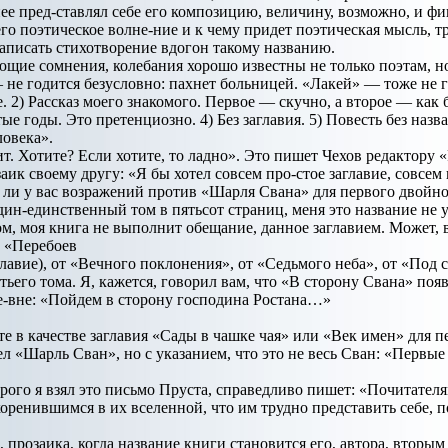
нее пред-ставлял себе его композицию, величину, возможно, и ф
его поэтическое волне-ние и к чему придет поэтическая мысль, 
написать стихотворение вдогон такому названию.
ющие сомнения, колебания хорошо известны не только поэтам, н
 не годится безусловно: пахнет больницей. «Лакей» — тоже не г
е. 2) Рассказ моего знакомого. Первое — скучно, а второе — как
ые годы. Это претенциозно. 4) Без заглавия. 5) Повесть без назв
ловека».
ит. Хотите? Если хотите, то ладно». Это пишет Чехов редактору
аик своему другу: «Я бы хотел совсем про-стое заглавие, совсем
 ли у вас возражений против «Шарля Свана» для первого двойног
дин-единственный том в пятьсот страниц, меня это название не у
зом, моя книга не выполнит обещание, данное заглавием. Может, в
т «Перебоев
главие), от «Вечного поклонения», от «Седьмого неба», от «Под 
тьего тома. Я, кажется, говорил вам, что «В сторону Свана» поя
ере-вне: «Пойдем в сторону господина Ростана…»
е в качестве заглавия «Сады в чашке чая» или «Век имен» для п
ел «Шарль Сван», но с указанием, что это не весь Сван: «Первы
рого я взял это письмо Пруста, справедливо пишет: «Почитателя
коренившимся в их вселенной, что им трудно представить себе, 
а, прозаика, когда название книги становится его, автора, втор