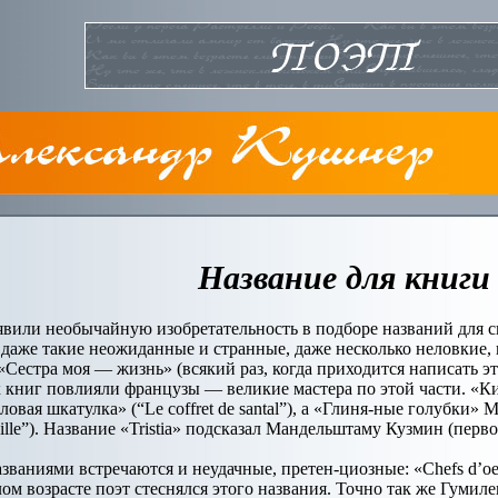
Название для книги
вили необычайную изобретательность в подборе названий для сво
даже такие неожиданные и странные, даже несколько неловкие, к
Сестра моя — жизнь» (всякий раз, когда приходится написать эт
х книг повлияли французы — великие мастера по этой части. «К
овая шкатулка» (“Le coffret de santal”), а «Глиня-ные голубки»
rgille”). Название «Tristia» подсказал Мандельштаму Кузмин (пе
званиями встречаются и неудачные, претен-циозные: «Chefs d’o
лом возрасте поэт стеснялся этого названия. Точно так же Гумил